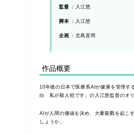
監督
：入江悠
脚本
：入江悠
企画
：北島直明
作品概要
10年後の日本で医療系AIが健康を管理す
白 私が殺人犯です」の入江悠監督のオ
AIが人間の価値を決め、大量殺戮を起こ
しょうか。