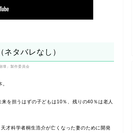
じ（ネタバレなし）
AI崩壊」製作委員会
本。
未来を担うはずの子どもは10％、残りの40％は老人
、天才科学者桐生浩介が亡くなった妻のために開発