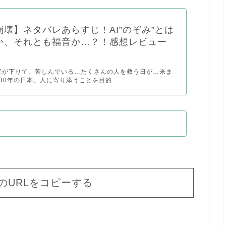
崩壊】ネタバレあらすじ！AI”のぞみ”とは
か、それとも福音か…？！感想レビュー
可が下りて、苦しんでいる…たくさんの人を救う日が…来ま
030年の日本、人に寄り添うことを目的...
のURLをコピーする