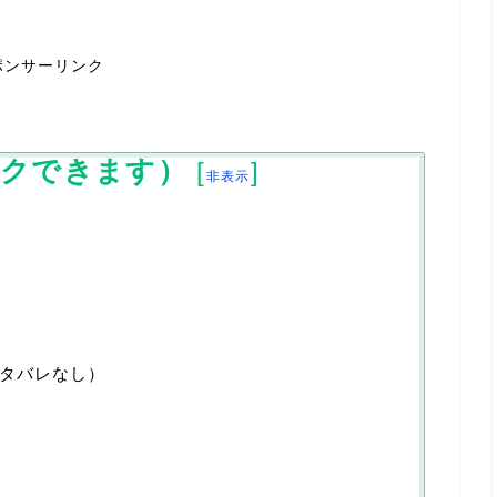
ポンサーリンク
ックできます）
[
]
非表示
ネタバレなし）