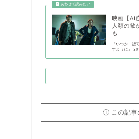
映画【AI
人類の敵
も
「いつか…認
すように」 2
この記事