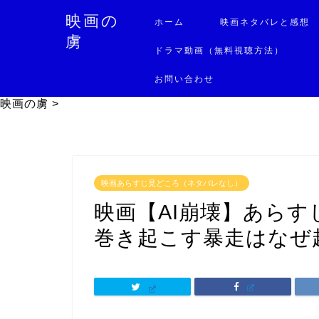
映画の
ホーム
映画ネタバレと感想
虜
ドラマ動画（無料視聴方法）
お問い合わせ
映画の虜
>
映画あらすじ見どころ（ネタバレなし）
映画【AI崩壊】あらす
巻き起こす暴走はなぜ