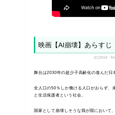
映画【AI崩壊】あらす
(C)2019「
舞台は2030年の超少子高齢化の進んだ日
全人口の50％しか働ける人口がおらず、
と生活保護者という社会。
国家として崩壊しそうな我が国において